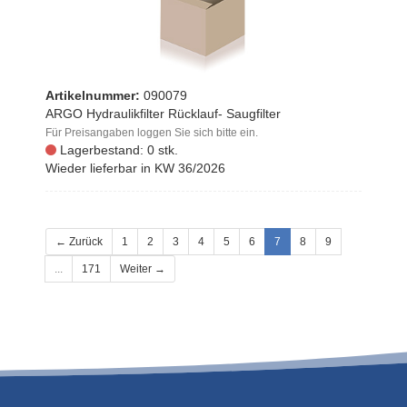
Artikelnummer:
090079
ARGO Hydraulikfilter Rücklauf- Saugfilter
Für Preisangaben loggen Sie sich bitte ein.
Lagerbestand: 0 stk.
Wieder lieferbar in KW 36/2026
← Zurück
1
2
3
4
5
6
7
8
9
...
171
Weiter →