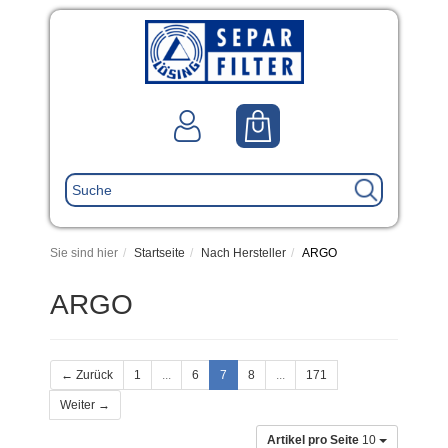
Sie sind hier
Startseite
Nach Hersteller
ARGO
ARGO
← Zurück
1
...
6
7
8
...
171
Weiter →
Artikel pro Seite
10