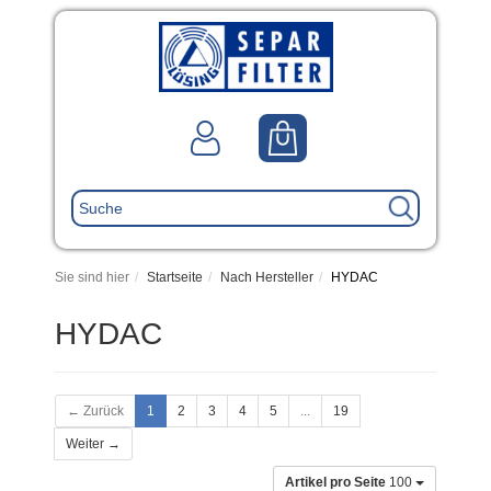
Sie sind hier
Startseite
Nach Hersteller
HYDAC
HYDAC
← Zurück
1
2
3
4
5
...
19
Weiter →
Artikel pro Seite
100